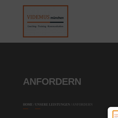
Skip
Skip
to
to
VIDEMUS M
dr. guttsche &amp; partner | inge
navigation
content
ANFORDERN
HOME
/
UNSERE LEISTUNGEN
/
ANFORDERN