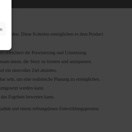
en
recht werden. Diese Kriterien ermöglichen es dem Product
es erleichtert die Priorisierung und Umsetzung.
einsam daran, die Story zu formen und anzupassen.
f ein sinnvolles Ziel abzielen.
ar sein, um eine realistische Planung zu ermöglichen.
e, umgesetzt werden kann.
) das Ergebnis bewerten kann.
tqualität und einem reibungslosen Entwicklungsprozess