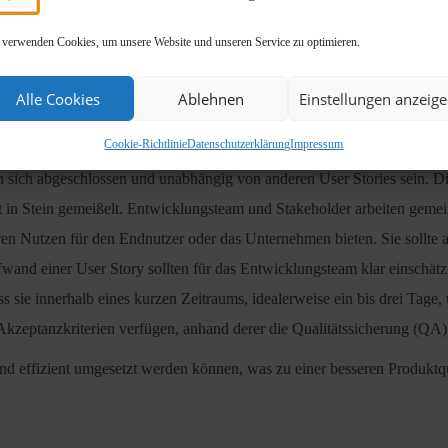
 verwenden Cookies, um unsere Website und unseren Service zu optimieren.
Alle Cookies
Ablehnen
Einstellungen anzeig
ige User Stories zu erstellen, die den Anforderungen eines Projekts ge
Cookie-Richtlinie
Datenschutzerklärung
Impressum
 in sich abgeschlossen und unabhängig von anderen User Stories sein. Di
cht in Stein gemeißelt. Entwicklungsteam und Stakeholder arbeiten gem
ren Nutzen für den Endnutzer oder das Unternehmen bieten. Sie sollte au
wand einer User Story sollten für das Entwicklungsteam klar einschätzb
dass sie innerhalb eines kurzen Zeitraums, idealerweise ein bis drei Tag
 Akzeptanzkriterien verfügen, anhand derer die Qualitätssicherung (QA
iv und effizient umgesetzt werden können, was zu einer besseren Produk