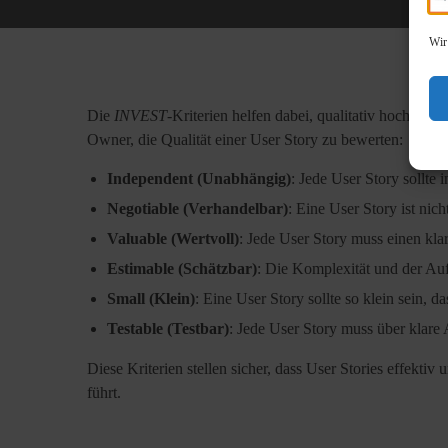
Wir
Die
INVEST
-Kriterien helfen dabei, qualitativ hochwert
Owner, die Qualität einer User Story zu bewerten:
Independent (Unabhängig)
: Jede User Story sollte
Negotiable (Verhandelbar)
: Eine User Story ist ni
Valuable (Wertvoll)
: Jede User Story muss einen kla
Estimable (Schätzbar)
: Die Komplexität und der Auf
Small (Klein)
: Eine User Story sollte so klein sein, 
Testable (Testbar)
: Jede User Story muss über klare
Diese Kriterien stellen sicher, dass User Stories effekt
führt.